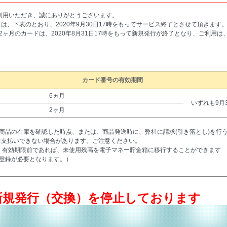
利用いただき、誠にありがとうございます。
っとは、下表のとおり、2020年9月30日17時をもってサービス終了とさせて頂きます
ヶ月のカードは、2020年8月31日17時をもって新規発行が終了となり、ご利用
カード番号の有効期間
6ヵ月
いずれも9月3
2ヶ月
品の在庫を確認した時点、または、商品発送時に、弊社に請求(引き落とし)を行う場
、お支払いできない場合があります。ご注意ください。
イプは、有効期限前であれば、未使用残高を電子マネー貯金箱に移行することができます
登録が必要となります。）
より新規発行（交換）を停止しております