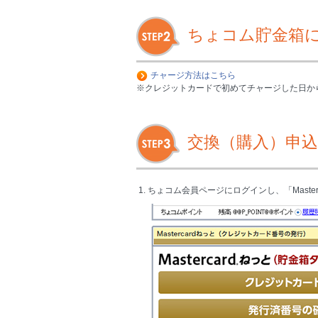
ちょコム貯金箱
チャージ方法はこちら
※クレジットカードで初めてチャージした日か
交換（購入）申込
1. ちょコム会員ページにログインし、「Maste