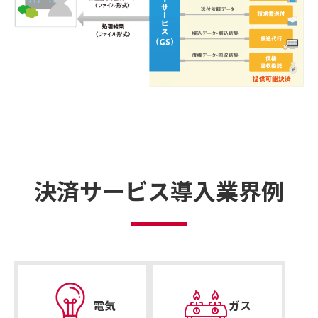
決済サービス導⼊業界例
電気
ガス