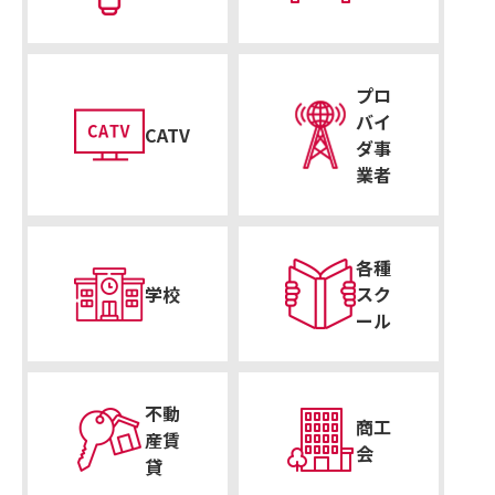
プロ
バイ
CATV
ダ事
業者
各種
学校
スク
ール
不動
商工
産賃
会
貸