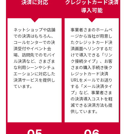
決済に対応
クレジットカード決済
導入可能
ネットショップや店舗
事業者さまのホームペ
での決済はもちろん、
ージから当社が用意し
コールセンターでの決
たクレジットカード決
済受付やイベント会
済画面へリンクするだ
場、訪問先でのモバイ
けで導入できる「リン
ル決済など、さまざま
ク接続タイプ」、お客
な利用シーンやシチュ
さまの購入手続き後ク
エーションに対応した
レジットカード決済
決済サービスを提供し
URLをメールでお送り
ています。
する「メール決済タイ
プ」など、事業者さま
の決済導入コストを軽
減できる決済方法も提
供しています。
05
06