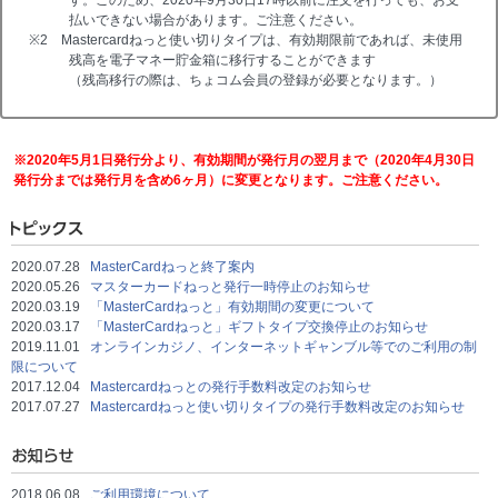
払いできない場合があります。ご注意ください。
※2 Mastercardねっと使い切りタイプは、有効期限前であれば、未使用
残高を電子マネー貯金箱に移行することができます
（残高移行の際は、ちょコム会員の登録が必要となります。）
※2020年5月1日発行分より、有効期間が発行月の翌月まで（2020年4月30日
発行分までは発行月を含め6ヶ月）に変更となります。ご注意ください。
2020.07.28
MasterCardねっと終了案内
2020.05.26
マスターカードねっと発行一時停止のお知らせ
2020.03.19
「MasterCardねっと」有効期間の変更について
2020.03.17
「MasterCardねっと」ギフトタイプ交換停止のお知らせ
2019.11.01
オンラインカジノ、インターネットギャンブル等でのご利用の制
限について
2017.12.04
Mastercardねっとの発行手数料改定のお知らせ
2017.07.27
Mastercardねっと使い切りタイプの発行手数料改定のお知らせ
2018.06.08
ご利用環境について