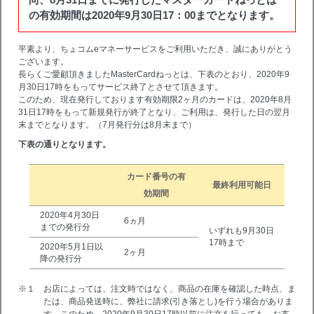
の有効期間は2020年9月30日17：00までとなります。
平素より、ちょコムeマネーサービスをご利用いただき、誠にありがとう
ございます。
長らくご愛顧頂きましたMasterCardねっとは、下表のとおり、2020年9
月30日17時をもってサービス終了とさせて頂きます。
このため、現在発行しております有効期限2ヶ月のカードは、2020年8月
31日17時をもって新規発行が終了となり、ご利用は、発行した日の翌月
末までとなります。（7月発行分は8月末まで）
下表の通りとなります。
カード番号の有
最終利用可能日
効期間
2020年4月30日
6ヵ月
までの発行分
いずれも9月30日
17時まで
2020年5月1日以
2ヶ月
降の発行分
※１ お店によっては、注文時ではなく、商品の在庫を確認した時点、ま
たは、商品発送時に、弊社に請求(引き落とし)を行う場合がありま
す。このため、2020年9月30日17時以前に注文を行っても、お支