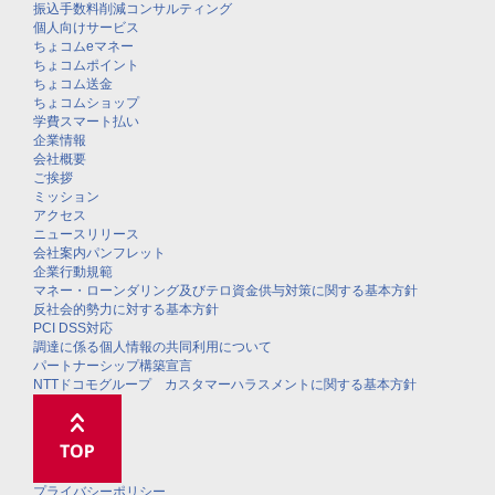
振込手数料削減コンサルティング
個人向けサービス
ちょコムeマネー
ちょコムポイント
ちょコム送金
ちょコムショップ
学費スマート払い
企業情報
会社概要
ご挨拶
ミッション
アクセス
ニュースリリース
会社案内パンフレット
企業行動規範
マネー・ローンダリング及びテロ資金供与対策に関する基本方針
反社会的勢力に対する基本方針
PCI DSS対応
調達に係る個人情報の共同利用について
パートナーシップ構築宣言
NTTドコモグループ カスタマーハラスメントに関する基本方針
プライバシーポリシー