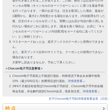
金が引き落とされることがあります。この際、弊社ではお店からのキ
ャンセル情報（キャンセルのオーソリゼーション）に基づき返金手続
を行っております。一部のお店では、注文を取消しした場合、返金が
1週間から、最大2ヶ月程度かかる場合があります。(与信処理を行った
後、注文のキャンセルを行っても、実際にはお店が与信の取り消しを
行わない場合がこれに該当します。)返金を急ぐ場合は、お店に「キャ
ンセルのオーソリゼーション(与信取消)をカード会社に送ってくださ
い」とご依頼ください。
マスターカードねっとは、楽天ブックスのクーポンと併用ができませ
ん。
また、楽天ブックス以外のサイトでも、クーポンとの併用ができない
場合があります。
大変申し訳ありませんが、予めご了承ください。
＜Chocom电子币注意事项＞
Chocom电子币原则上不能进行退款，特殊情况下将会从余额中收取
10%（最少500日元）的费用后进行退款。
详情请查看→
3年6个月都没有使用过Chocom电子币的话，Chocom电子币中的余额
将会失效，并会解约您的Chocom会员，请多加注意。
详情请查看→
关于Chocom电子币的详情请查看这里（日语）
特 点