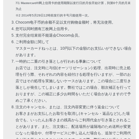
※1 Mastercard®网上信用卡的使用期限以发行日的月份开始计算，到第6个月的月末
为止
※2 2014年5月29日12時前发行的卡号只能使用一次。
Chocom电子币的余额不足以支付购物金额时，将无法使用。
您可以同时拥有三枚网上信用卡。
支付完全结束前不能退会Chocom会员。
ご利用金額に関して
マスターカードねっとは、10円以下の金額のお支払いができない場合
があります。
一時的に二重の引き落としが行われる事象について
お店では、注文時に与信(オーソリゼーション) 処理、出荷時に売上処
理を行う際、それぞれの内容を紐付ける処理を行いますが、一部のお
店ではその処理を実施しないケースがあります。この場合に二度引き
落としが発生してしまいます。弊社ではこの場合、順次補正を行って
おりますが、この補正に多少お時間をいただく場合がありますので予
めご了承ください。
注文のキャンセル、または、注文内容変更に伴う返金について
お客さまがお支払したお取引を取消し(キャンセル・返品など)した場
合でも、いったんお客さまの残高からご利用代金が引き落とされるこ
とがあります。また、注文後に、配送場所が遠隔地のため送料が変更
になった場合や、付帯サービスに申し込んだ場合も、追加でご利用代