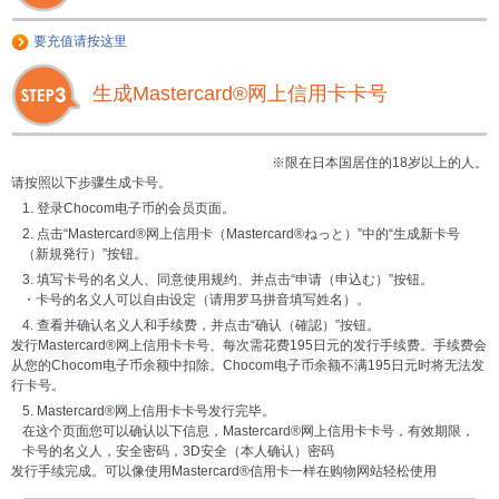
要充值请按这里
生成Mastercard®网上信用卡卡号
※限在日本国居住的18岁以上的人。
请按照以下步骤生成卡号。
1. 登录Chocom电子币的会员页面。
2. 点击“Mastercard®网上信用卡（Mastercard®ねっと）”中的“生成新卡号
（新規発行）”按钮。
3. 填写卡号的名义人、同意使用规约、并点击“申请（申込む）”按钮。
・卡号的名义人可以自由设定（请用罗马拼音填写姓名）。
4. 查看并确认名义人和手续费，并点击“确认（確認）”按钮。
发行Mastercard®网上信用卡卡号、每次需花费195日元的发行手续费。手续费会
从您的Chocom电子币余额中扣除。Chocom电子币余额不满195日元时将无法发
行卡号。
5. Mastercard®网上信用卡卡号发行完毕。
在这个页面您可以确认以下信息，Mastercard®网上信用卡卡号，有效期限，
卡号的名义人，安全密码，3D安全（本人确认）密码
发行手续完成。可以像使用Mastercard®信用卡一样在购物网站轻松使用