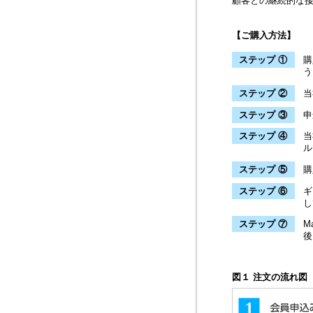
顧客との継続的な
【ご購入方法】
ステップ ①
購
う
ステップ ②
当
ステップ ③
申
ステップ ④
当
ル
ステップ ⑤
購
ステップ ⑥
ギ
し
ステップ ⑦
M
後
図１ 注文の流れ図