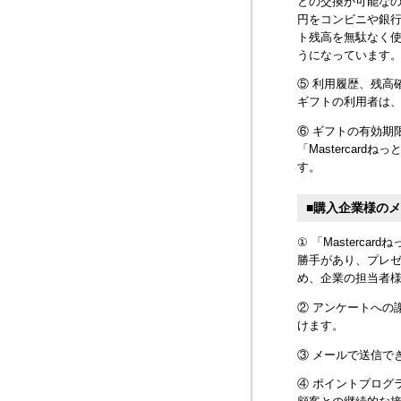
との交換が可能なの
円をコンビニや銀行か
ト残高を無駄なく使
うになっています
⑤ 利用履歴、残高
ギフトの利用者は
⑥ ギフトの有効期
「Masterca
す。
■購入企業様の
① 「Masterc
勝手があり、プレ
め、企業の担当者
② アンケートへの
けます。
③ メールで送信で
④ ポイントプログ