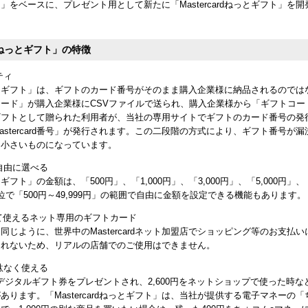
dねっと」をベースに、プレゼント用として新たに「Mastercardねっとギフト」
ardねっとギフト」の特徴
ティ
rdねっとギフト」は、ギフトのカード番号がそのまま購入企業様に納品されるので
ード」が購入企業様にCSVファイルで送られ、購入企業様から「ギフトコー
ギフトとして贈られた利用者が、当社の専用サイトでギフトのカード番号の発
astercard番号」が発行されます。この二段階の方式により、ギフト番号が
て小さいものになっています。
自由に選べる
ねっとギフト」の金額は、「500円」、「1,000円」、「3,000円」、「5,000円
位で「500円～49,999円」の範囲で自由に金額を設定できる機能もあります。
dとして使えるネット専用のギフトカード
ardと同じように、世界中のMastercardネット加盟店でショッピング等のお支
されないため、リアルの店舗でのご使用はできません。
駄なく使える
のデジタルギフト券をプレゼントされ、2,600円をネットショップで使った時な
あります。「Mastercardねっとギフト」は、当社が提供する電子マネーの