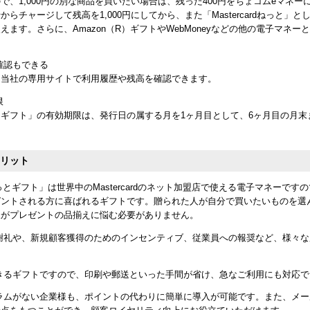
で、1,000円の別な商品を買いたい場合は、残った400円をちょコムeマネーに
らチャージして残高を1,000円にしてから、また「Mastercardねっと」
えます。さらに、Amazon（R）ギフトやWebMoneyなどの他の電子マネー
。
確認もできる
、当社の専用サイトで利用履歴や残高を確認できます。
限
rdねっとギフト」の有効期限は、発行日の属する月を1ヶ月目として、6ヶ月目の月
メリット
ardねっとギフト」は世界中のMastercardのネット加盟店で使える電子マネーで
ゼントされる方に喜ばれるギフトです。贈られた人が自分で買いたいものを選
様がプレゼントの品揃えに悩む必要がありません。
謝礼や、新規顧客獲得のためのインセンティブ、従業員への報奨など、様々
きるギフトですので、印刷や郵送といった手間が省け、急なご利用にも対応で
ラムがない企業様も、ポイントの代わりに簡単に導入が可能です。また、メ