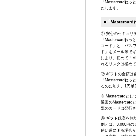
「Mastercar
たします。
■「Masterc
① 安心のセキュリ
「Masterca
コード」と「パスワ
ド」をメール等で
により、初めて「M
れるリスクは極め
② ギフトの金額は
「Mastercard
るのに加え、1円単
③ Mastercar
通常のMasterc
際のカードは発行
④ ギフト残高を無
例えば、3,000円
使い道に困る場合が