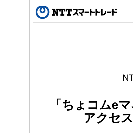
N
「ちょコムe
アクセ